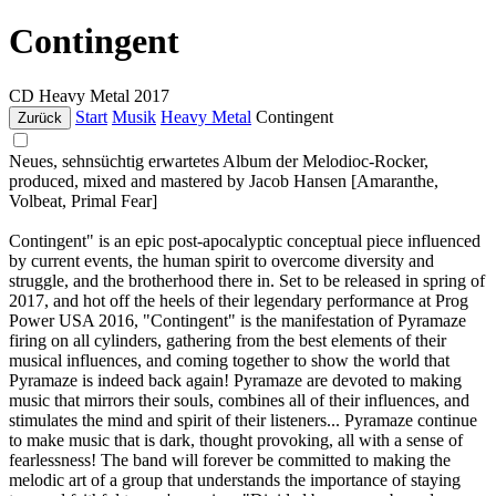
Contingent
CD
Heavy Metal
2017
Start
Musik
Heavy Metal
Contingent
Zurück
Neues, sehnsüchtig erwartetes Album der Melodioc-Rocker,
produced, mixed and mastered by Jacob Hansen [Amaranthe,
Volbeat, Primal Fear]
Contingent" is an epic post-apocalyptic conceptual piece influenced
by current events, the human spirit to overcome diversity and
struggle, and the brotherhood there in. Set to be released in spring of
2017, and hot off the heels of their legendary performance at Prog
Power USA 2016, "Contingent" is the manifestation of Pyramaze
firing on all cylinders, gathering from the best elements of their
musical influences, and coming together to show the world that
Pyramaze is indeed back again! Pyramaze are devoted to making
music that mirrors their souls, combines all of their influences, and
stimulates the mind and spirit of their listeners... Pyramaze continue
to make music that is dark, thought provoking, all with a sense of
fearlessness! The band will forever be committed to making the
melodic art of a group that understands the importance of staying