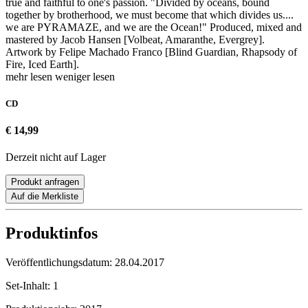
true and faithful to one's passion. "Divided by oceans, bound
together by brotherhood, we must become that which divides us....
we are PYRAMAZE, and we are the Ocean!" Produced, mixed and
mastered by Jacob Hansen [Volbeat, Amaranthe, Evergrey].
Artwork by Felipe Machado Franco [Blind Guardian, Rhapsody of
Fire, Iced Earth].
mehr lesen
weniger lesen
CD
€ 14,99
Derzeit nicht auf Lager
Produkt anfragen
Auf die Merkliste
Produktinfos
Veröffentlichungsdatum:
28.04.2017
Set-Inhalt:
1