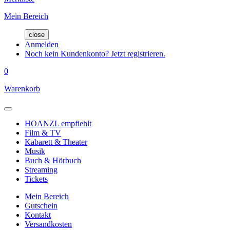
Mein Bereich
close
Anmelden
Noch kein Kundenkonto? Jetzt registrieren.
0
Warenkorb
HOANZL empfiehlt
Film & TV
Kabarett & Theater
Musik
Buch & Hörbuch
Streaming
Tickets
Mein Bereich
Gutschein
Kontakt
Versandkosten