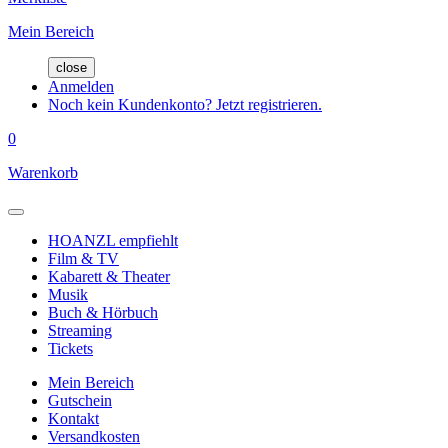
Mein Bereich
close
Anmelden
Noch kein Kundenkonto? Jetzt registrieren.
0
Warenkorb
HOANZL empfiehlt
Film & TV
Kabarett & Theater
Musik
Buch & Hörbuch
Streaming
Tickets
Mein Bereich
Gutschein
Kontakt
Versandkosten