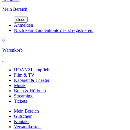
Mein Bereich
close
Anmelden
Noch kein Kundenkonto? Jetzt registrieren.
0
Warenkorb
HOANZL empfiehlt
Film & TV
Kabarett & Theater
Musik
Buch & Hörbuch
Streaming
Tickets
Mein Bereich
Gutschein
Kontakt
Versandkosten