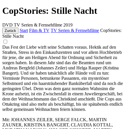
CopStories: Stille Nacht
DVD
TV Serien & Fernsehfilme
2019
Start
Film & TV
TV Serien & Fernsehfilme
CopStories:
Zurück
Stille Nacht
Das Fest der Liebe wirft seine Schatten voraus. Hektik auf den
Straßen, Stress in den Einkaufszentren und vor allem Hochbetrieb
für jene, die am Heiligen Abend für Ordnung und Sicherheit zu
sorgen haben. In diesem Jahr sind das die Beamten rund um
Andreas Bergfeld (Johannes Zeiler) und Helga Rauper (Kristina
Bangert). Und sie haben tatsächlich alle Hände voll zu tun:
Vermisste Personen, betrunkene Passanten, ein mysteriöser
Selbstmord und ein haarsträubender Banküberfall sind da noch die
geringsten Übel. Denn was dem ganz normalen Wahnsinn die
Krone aufsetzt, ist ein Zwischenfall in einem Juweliergeschäft, bei
dem der Weihnachtsmann das Christkind anschießt. Die Cops aus
Ottakring sind also mehr als beschäftigt, bis sie spätabends endlich
selbst gemeinsam Weihnachten feiern können.
Mit: JOHANNES ZEILER, SERGE FALCK, MARTIN
ZAUNER, KRISTINA BANGERT, CLAUDIA KOTTAL,