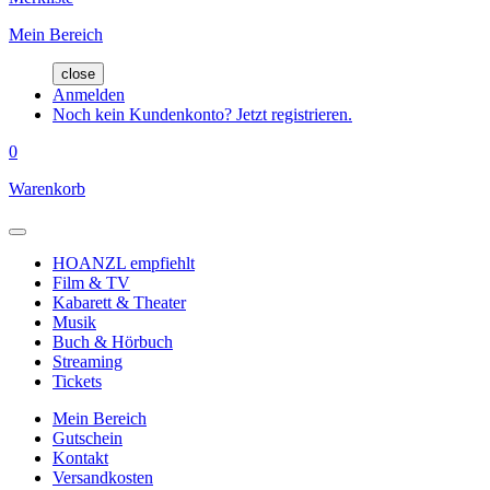
Mein Bereich
close
Anmelden
Noch kein Kundenkonto? Jetzt registrieren.
0
Warenkorb
HOANZL empfiehlt
Film & TV
Kabarett & Theater
Musik
Buch & Hörbuch
Streaming
Tickets
Mein Bereich
Gutschein
Kontakt
Versandkosten