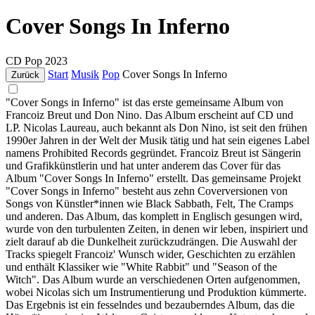
Cover Songs In Inferno
CD
Pop
2023
Start
Musik
Pop
Cover Songs In Inferno
Zurück
"Cover Songs in Inferno" ist das erste gemeinsame Album von
Francoiz Breut und Don Nino. Das Album erscheint auf CD und
LP. Nicolas Laureau, auch bekannt als Don Nino, ist seit den frühen
1990er Jahren in der Welt der Musik tätig und hat sein eigenes Label
namens Prohibited Records gegründet. Francoiz Breut ist Sängerin
und Grafikkünstlerin und hat unter anderem das Cover für das
Album "Cover Songs In Inferno" erstellt. Das gemeinsame Projekt
"Cover Songs in Inferno" besteht aus zehn Coverversionen von
Songs von Künstler*innen wie Black Sabbath, Felt, The Cramps
und anderen. Das Album, das komplett in Englisch gesungen wird,
wurde von den turbulenten Zeiten, in denen wir leben, inspiriert und
zielt darauf ab die Dunkelheit zurückzudrängen. Die Auswahl der
Tracks spiegelt Francoiz' Wunsch wider, Geschichten zu erzählen
und enthält Klassiker wie "White Rabbit" und "Season of the
Witch". Das Album wurde an verschiedenen Orten aufgenommen,
wobei Nicolas sich um Instrumentierung und Produktion kümmerte.
Das Ergebnis ist ein fesselndes und bezauberndes Album, das die