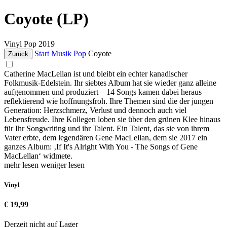
Coyote (LP)
Vinyl
Pop
2019
Start
Musik
Pop
Coyote
Zurück
Catherine MacLellan ist und bleibt ein echter kanadischer
Folkmusik-Edelstein. Ihr siebtes Album hat sie wieder ganz alleine
aufgenommen und produziert – 14 Songs kamen dabei heraus –
reflektierend wie hoffnungsfroh. Ihre Themen sind die der jungen
Generation: Herzschmerz, Verlust und dennoch auch viel
Lebensfreude. Ihre Kollegen loben sie über den grünen Klee hinaus
für Ihr Songwriting und ihr Talent. Ein Talent, das sie von ihrem
Vater erbte, dem legendären Gene MacLellan, dem sie 2017 ein
ganzes Album: ‚If It's Alright With You - The Songs of Gene
MacLellan‘ widmete.
mehr lesen
weniger lesen
Vinyl
€ 19,99
Derzeit nicht auf Lager