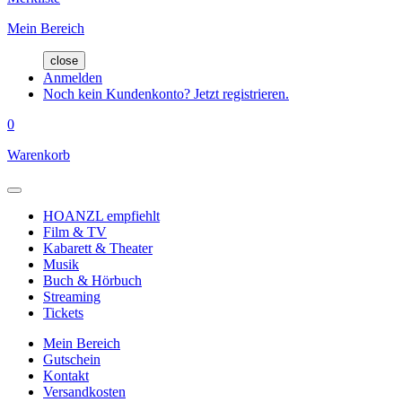
Mein Bereich
close
Anmelden
Noch kein Kundenkonto? Jetzt registrieren.
0
Warenkorb
HOANZL empfiehlt
Film & TV
Kabarett & Theater
Musik
Buch & Hörbuch
Streaming
Tickets
Mein Bereich
Gutschein
Kontakt
Versandkosten