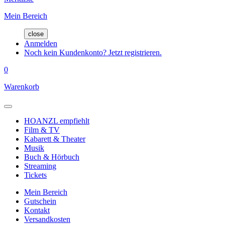
Mein Bereich
close
Anmelden
Noch kein Kundenkonto? Jetzt registrieren.
0
Warenkorb
HOANZL empfiehlt
Film & TV
Kabarett & Theater
Musik
Buch & Hörbuch
Streaming
Tickets
Mein Bereich
Gutschein
Kontakt
Versandkosten