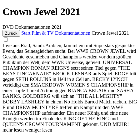
Crown Jewel 2021
DVD
Dokumentationen
2021
Start
Film & TV
Dokumentationen
Crown Jewel 2021
Zurück
Live aus Riad, Saudi-Arabien, kommt ein mit Superstars gespicktes
Event, das Seinesgleichen sucht. Bei WWE CROWN JEWEL wird
Geschichte geschrieben und Champions werden vor dem größten
Publikum der Welt, dem WWE Universe, gefeiert. UNIVERSAL
CHAMPION ROMAN REIGNS setzt seinen Titel gegen "THE
BEAST INCARNATE" BROCK LESNAR aufs Spiel. EDGE tritt
gegen SETH ROLLINS in Hell in a Cell an. BECKY LYNCH
verteidigt den SMACKDOWN WOMEN'S CHAMPIONSHIP in
einer Triple Threat Action gegen BIANCA BELAIR und SASHA
BANKS. GOLDBERG will sich an "THE ALL MIGHTY"
BOBBY LASHLEY in einem No Holds Barred Match rächen. BIG
E und DREW MCINTYRE treffen im Kampf um den WWE
CHAMPIONSHIP aufeinander. Ein neuer König und eine neue
Königin werden im Finale des KING OF THE RING und
QUEEN'S CROWN TOURNAMENT gekrönt. UND MEHR!
mehr lesen
weniger lesen