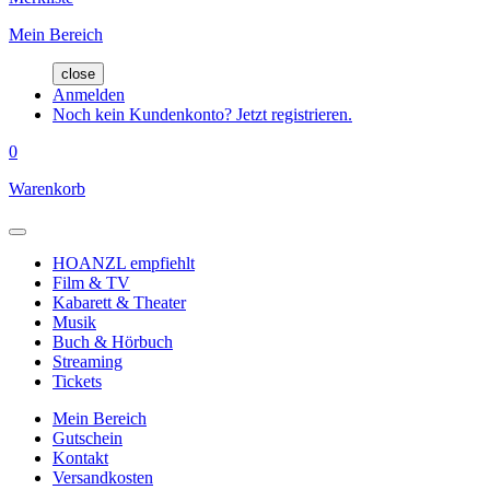
Mein Bereich
close
Anmelden
Noch kein Kundenkonto? Jetzt registrieren.
0
Warenkorb
HOANZL empfiehlt
Film & TV
Kabarett & Theater
Musik
Buch & Hörbuch
Streaming
Tickets
Mein Bereich
Gutschein
Kontakt
Versandkosten