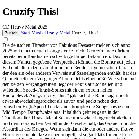
Cruzify This!
CD
Heavy Metal
2025
Start
Musik
Heavy Metal
Cruzify This!
Zurück
Die deutschen Thrasher von Fabulous Desaster melden sich anno
2025 mit einem neuen Longplayer zurück. Genrefreunde dürften
bereits beim Bandnamen schwitzige Finger bekommen. Das mit
diesem Namen gegebene Versprechen können die Bonner auf jeden
Fall einhalten, denn von ihrem mitreißenden, dynamischen Thrash,
der den ein oder anderen Verweis auf Szenelegenden enthält, hat das
Quartett seit dem Vorgänger Album nichts eingebüßt! Wie schon auf
den beiden Vorgängeralben liegt der Fokus auf schnellen und
wütenden Speed-Thrash-Songs mit einem extrem hohen
Energielevel. Auf „Crucify This!“ gibt sich die Band sogar noch
etwas abwechslungsreicher als zuvor, und packt neben den
typischen High-Speed Tracks auch komplexere Songs sowie eine
Mid-Tempo-Dampfwalze aus. Inhaltlich geht es ganz in der
Tradition alter Thrash Metal Schule um soziale Ungerechtigkeiten
und den moralischen Verfall in der Gesellschaft, das Grauen und die
Absurdität des Krieges. Wenn sich dann die ein oder andere fiktive
Horrorgeschichte dazwischen mogelt, ist sogar Platz für eine Prise