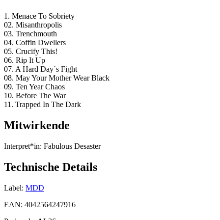
1. Menace To Sobriety
02. Misanthropolis
03. Trenchmouth
04. Coffin Dwellers
05. Crucify This!
06. Rip It Up
07. A Hard Day´s Fight
08. May Your Mother Wear Black
09. Ten Year Chaos
10. Before The War
11. Trapped In The Dark
Mitwirkende
Interpret*in:
Fabulous Desaster
Technische Details
Label:
MDD
EAN:
4042564247916