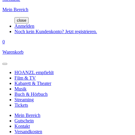
Mein Bereich
close
Anmelden
Noch kein Kundenkonto? Jetzt registrieren.
0
Warenkorb
HOANZL empfiehlt
Film & TV
Kabarett & Theater
Musik
Buch & Hörbuch
Streaming
Tickets
Mein Bereich
Gutschein
Kontakt
Versandkosten