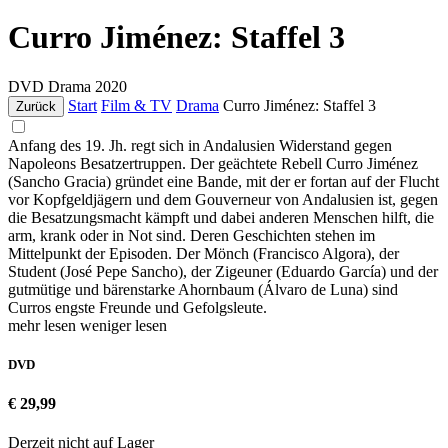
Curro Jiménez: Staffel 3
DVD
Drama
2020
Start
Film & TV
Drama
Curro Jiménez: Staffel 3
Zurück
Anfang des 19. Jh. regt sich in Andalusien Widerstand gegen
Napoleons Besatzertruppen. Der geächtete Rebell Curro Jiménez
(Sancho Gracia) gründet eine Bande, mit der er fortan auf der Flucht
vor Kopfgeldjägern und dem Gouverneur von Andalusien ist, gegen
die Besatzungsmacht kämpft und dabei anderen Menschen hilft, die
arm, krank oder in Not sind. Deren Geschichten stehen im
Mittelpunkt der Episoden. Der Mönch (Francisco Algora), der
Student (José Pepe Sancho), der Zigeuner (Eduardo García) und der
gutmütige und bärenstarke Ahornbaum (Álvaro de Luna) sind
Curros engste Freunde und Gefolgsleute.
mehr lesen
weniger lesen
DVD
€ 29,99
Derzeit nicht auf Lager