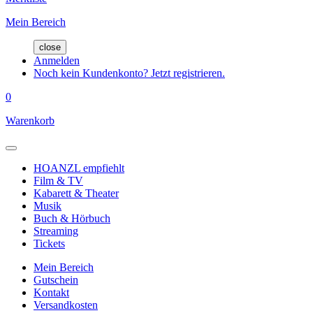
Mein Bereich
close
Anmelden
Noch kein Kundenkonto? Jetzt registrieren.
0
Warenkorb
HOANZL empfiehlt
Film & TV
Kabarett & Theater
Musik
Buch & Hörbuch
Streaming
Tickets
Mein Bereich
Gutschein
Kontakt
Versandkosten