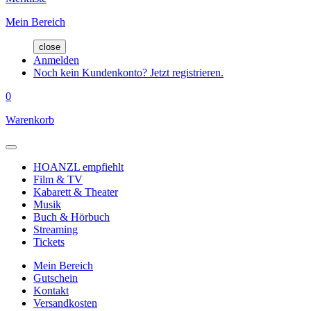
Mein Bereich
close
Anmelden
Noch kein Kundenkonto? Jetzt registrieren.
0
Warenkorb
HOANZL empfiehlt
Film & TV
Kabarett & Theater
Musik
Buch & Hörbuch
Streaming
Tickets
Mein Bereich
Gutschein
Kontakt
Versandkosten