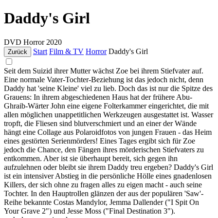
Daddy's Girl
DVD
Horror
2020
Start
Film & TV
Horror
Daddy's Girl
Zurück
Seit dem Suizid ihrer Mutter wächst Zoe bei ihrem Stiefvater auf.
Eine normale Vater-Tochter-Beziehung ist das jedoch nicht, denn
Daddy hat 'seine Kleine' viel zu lieb. Doch das ist nur die Spitze des
Grauens: In ihrem abgeschiedenen Haus hat der frühere Abu-
Ghraib-Wärter John eine eigene Folterkammer eingerichtet, die mit
allen möglichen unappetitlichen Werkzeugen ausgestattet ist. Wasser
tropft, die Fliesen sind blutverschmiert und an einer der Wände
hängt eine Collage aus Polaroidfotos von jungen Frauen - das Heim
eines gestörten Serienmörders! Eines Tages ergibt sich für Zoe
jedoch die Chance, den Fängen ihres mörderischen Stiefvaters zu
entkommen. Aber ist sie überhaupt bereit, sich gegen ihn
aufzulehnen oder bleibt sie ihrem Daddy treu ergeben? Daddy's Girl
ist ein intensiver Abstieg in die persönliche Hölle eines gnadenlosen
Killers, der sich ohne zu fragen alles zu eigen macht - auch seine
Tochter. In den Hauptrollen glänzen der aus der populären 'Saw'-
Reihe bekannte Costas Mandylor, Jemma Dallender ("I Spit On
Your Grave 2") und Jesse Moss ("Final Destination 3").