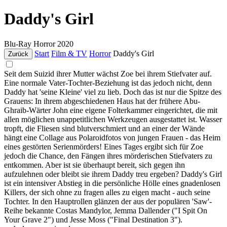
Daddy's Girl
Blu-Ray
Horror
2020
Start
Film & TV
Horror
Daddy's Girl
Zurück
Seit dem Suizid ihrer Mutter wächst Zoe bei ihrem Stiefvater auf.
Eine normale Vater-Tochter-Beziehung ist das jedoch nicht, denn
Daddy hat 'seine Kleine' viel zu lieb. Doch das ist nur die Spitze des
Grauens: In ihrem abgeschiedenen Haus hat der frühere Abu-
Ghraib-Wärter John eine eigene Folterkammer eingerichtet, die mit
allen möglichen unappetitlichen Werkzeugen ausgestattet ist. Wasser
tropft, die Fliesen sind blutverschmiert und an einer der Wände
hängt eine Collage aus Polaroidfotos von jungen Frauen - das Heim
eines gestörten Serienmörders! Eines Tages ergibt sich für Zoe
jedoch die Chance, den Fängen ihres mörderischen Stiefvaters zu
entkommen. Aber ist sie überhaupt bereit, sich gegen ihn
aufzulehnen oder bleibt sie ihrem Daddy treu ergeben? Daddy's Girl
ist ein intensiver Abstieg in die persönliche Hölle eines gnadenlosen
Killers, der sich ohne zu fragen alles zu eigen macht - auch seine
Tochter. In den Hauptrollen glänzen der aus der populären 'Saw'-
Reihe bekannte Costas Mandylor, Jemma Dallender ("I Spit On
Your Grave 2") und Jesse Moss ("Final Destination 3").