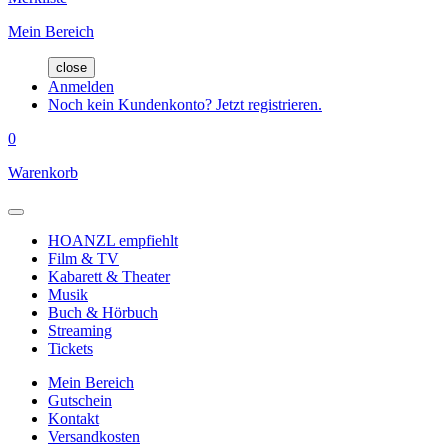
Mein Bereich
close
Anmelden
Noch kein Kundenkonto? Jetzt registrieren.
0
Warenkorb
HOANZL empfiehlt
Film & TV
Kabarett & Theater
Musik
Buch & Hörbuch
Streaming
Tickets
Mein Bereich
Gutschein
Kontakt
Versandkosten