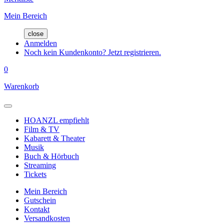
Mein Bereich
close
Anmelden
Noch kein Kundenkonto? Jetzt registrieren.
0
Warenkorb
HOANZL empfiehlt
Film & TV
Kabarett & Theater
Musik
Buch & Hörbuch
Streaming
Tickets
Mein Bereich
Gutschein
Kontakt
Versandkosten