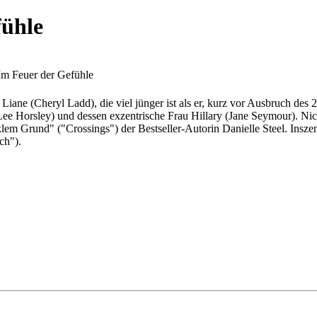
fühle
 Im Feuer der Gefühle
 Liane (Cheryl Ladd), die viel jünger ist als er, kurz vor Ausbruch d
Lee Horsley) und dessen exzentrische Frau Hillary (Jane Seymour). Nick
 Grund" ("Crossings") der Bestseller-Autorin Danielle Steel. Inszeni
ch").