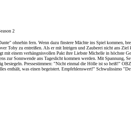
Season 2
ante" ohnehin fern. Wenn dazu finstere Mächte ins Spiel kommen, bre
r Toby zu entreißen. Als er mit Intrigen und Zauberei nicht ans Ziel 
 mit einem verhängnisvollen Pakt ihre Liebste Michelle in höchste Gef
stens zur Sonnwende ans Tageslicht kommen werden. Mit Spannung, Sex
esiegeln. Pressestimmen: "Nicht einmal die Hölle ist so heiß!" OBZ
les enthält, was einen begeistert. Empfehlenswert!" Schwulissimo "De