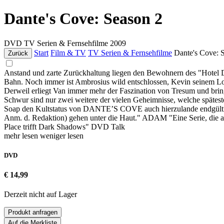
Dante's Cove: Season 2
DVD
TV Serien & Fernsehfilme
2009
Start
Film & TV
TV Serien & Fernsehfilme
Dante's Cove: 
Zurück
Anstand und zarte Zurückhaltung liegen den Bewohnern des "Hotel D
Bahn. Noch immer ist Ambrosius wild entschlossen, Kevin seinem Love
Derweil erliegt Van immer mehr der Faszination von Tresum und bringt
Schwur sind nur zwei weitere der vielen Geheimnisse, welche späte
Soap den Kultstatus von DANTE’S COVE auch hierzulande endgültig b
Anm. d. Redaktion) gehen unter die Haut." ADAM "Eine Serie, die al
Place trifft Dark Shadows" DVD Talk
mehr lesen
weniger lesen
DVD
€ 14,99
Derzeit nicht auf Lager
Produkt anfragen
Auf die Merkliste