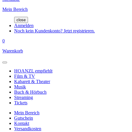
Mein Bereich
close
Anmelden
Noch kein Kundenkonto? Jetzt registrieren.
0
Warenkorb
HOANZL empfiehlt
Film & TV
Kabarett & Theater
Musik
Buch & Hörbuch
Streaming
Tickets
Mein Bereich
Gutschein
Kontakt
Versandkosten