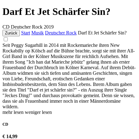
Darf Et Jet Schärfer Sin?
CD
Deutscher Rock
2019
Start
Musik
Deutscher Rock
Darf Et Jet Schärfer Sin?
Zurück
Seit Peggy Sugarhill in 2014 mit Rockemarieche ihren New
Rockabilly op Kölsch auf die Bühne brachte, sorgt sie mit ihrer All-
Girl Band in der Kölner Musikszene für reichlich Aufsehen. Mit
ihrem Song "Ich han dat Marieche jebütz" gelang ihnen als erster
Frauenband der Durchbruch im Kölner Karneval. Auf ihrem Debüt-
Album widmen sie sich tiefen und amüsanten Geschichten, singen
von Liebe, Freundschaft, erotischen Gedanken einer
Imbissbudenbesitzerin, dem Sinn des Lebens. Ihrem Album gaben
sie den Titel "Darf et jet schärfer sin?" - ein Auszug ihrer Single
"Jeckes Ding!" und durchaus provokativ gemeint. Denn sie wissen,
dass sie als Frauenband immer noch in einer Männerdomäne
wildern.
mehr lesen
weniger lesen
CD
€ 14,99