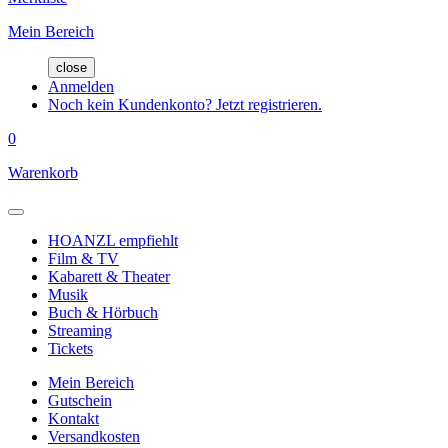
Mein Bereich
close
Anmelden
Noch kein Kundenkonto? Jetzt registrieren.
0
Warenkorb
HOANZL empfiehlt
Film & TV
Kabarett & Theater
Musik
Buch & Hörbuch
Streaming
Tickets
Mein Bereich
Gutschein
Kontakt
Versandkosten