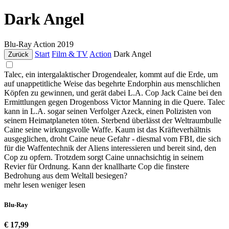
Dark Angel
Blu-Ray
Action
2019
Start
Film & TV
Action
Dark Angel
Zurück
Talec, ein intergalaktischer Drogendealer, kommt auf die Erde, um
auf unappetitliche Weise das begehrte Endorphin aus menschlichen
Köpfen zu gewinnen, und gerät dabei L.A. Cop Jack Caine bei den
Ermittlungen gegen Drogenboss Victor Manning in die Quere. Talec
kann in L.A. sogar seinen Verfolger Azeck, einen Polizisten von
seinem Heimatplaneten töten. Sterbend überlässt der Weltraumbulle
Caine seine wirkungsvolle Waffe. Kaum ist das Kräfteverhältnis
ausgeglichen, droht Caine neue Gefahr - diesmal vom FBI, die sich
für die Waffentechnik der Aliens interessieren und bereit sind, den
Cop zu opfern. Trotzdem sorgt Caine unnachsichtig in seinem
Revier für Ordnung. Kann der knallharte Cop die finstere
Bedrohung aus dem Weltall besiegen?
mehr lesen
weniger lesen
Blu-Ray
€ 17,99