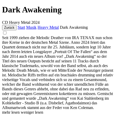
Dark Awakening
CD
Heavy Metal
2024
Start
Musik
Heavy Metal
Dark Awakening
Zurück
Seit 1999 ziehen die Melodic Deather von IRA TENAX nun schon
ihre Kreise in der deutschen Metal Szene. Anno 2024 feiert das
Quartett demnach nicht nur ihr 25. Jubiläum, sondern legt 10 Jahre
nach ihrem letzten Longplayer „Portrait Of The Fallen“ aus dem
Jahr 2014 auch ein neues Album vor! „Dark Awakening“ so der
Titel des neuen Outputs besticht auf seinen 11 Tracks durch
klassische Trademarks, sowohl von der Band selbst, als auch des
Melodic Death Metals, wie er seit Mitte/Ende der Neunziger präsent
ist. Melodische Riffs treffen auf ein brachiales drumming und relativ
vielseitige Vocals und verbinden sich so zu einem Gesamtsound,
welcher die Band wohltuend von der schier unendlichen Fülle an
Bands dieses Genres abhebt, ohne dabei das Rad neu zu erfinden,
oder mit gewagten Genremixturen kokettieren zu müssen. Gemischt
und gemastert wurde „Dark Awakening“ von Kai Stahlenberg im
Kohlekeller - Studio B (u.a. Disbelief, Agathodaimon) das
Albumartwork stammt aus der Feder von Ken Coleman.
mehr lesen
weniger lesen