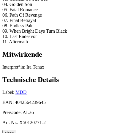
04. Golden Son
05. Fatal Romance
06. Path Of Revenge
07. Final Betrayal
08. Endless Pain
09. When Bright Days Turn Black
10. Last Endeavor
11. Aftermath
Mitwirkende
Interpret*in:
Ira Tenax
Technische Details
Label:
MDD
EAN:
4042564239645
Preiscode:
AL36
Art. Nr.:
X50120771-2