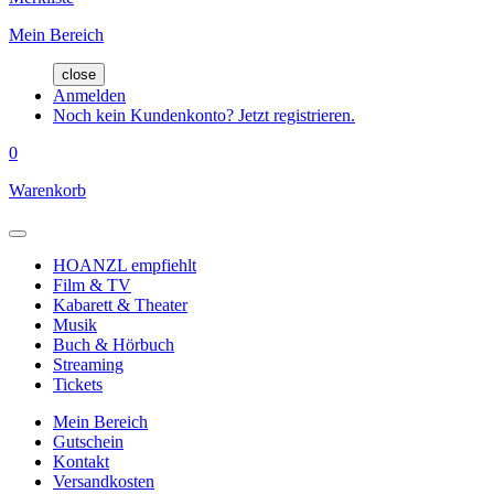
Mein Bereich
close
Anmelden
Noch kein Kundenkonto? Jetzt registrieren.
0
Warenkorb
HOANZL empfiehlt
Film & TV
Kabarett & Theater
Musik
Buch & Hörbuch
Streaming
Tickets
Mein Bereich
Gutschein
Kontakt
Versandkosten