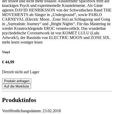
der fesselt und nicht mehr loslässt: Ausufernder Spacerock trifft auf
knackigen Psych und experimentelle Krautelemente. Als Gäste
agieren DAVID HENRIKSSON von der Schwedischen Band THE
MOVEMENTS als Sänger in „Underground“, sowie PABLO
CARNEVAL (Electric Moon , Zone Six) an Schlagzeug und Gong
in „Surrealistic Journey“ und „Bright Nights“. Für das Mastering ist
wieder Krautrocklegende EROC verantwortlich. Das wunderbar
psychedelische Coverartwork ist von KOMET LULU (Lulu
Artwork!), der Bassistin von ELECTRIC MOON und ZONE SIX.
mehr lesen
weniger lesen
Vinyl
€ 44,99
Derzeit nicht auf Lager
Produkt anfragen
Auf die Merkliste
Produktinfos
Veröffentlichungsdatum:
23.02.2018