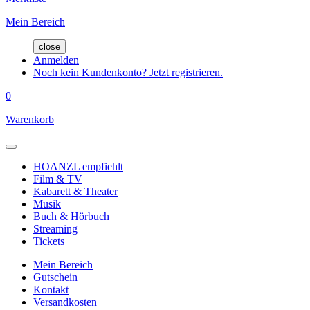
Mein Bereich
close
Anmelden
Noch kein Kundenkonto? Jetzt registrieren.
0
Warenkorb
HOANZL empfiehlt
Film & TV
Kabarett & Theater
Musik
Buch & Hörbuch
Streaming
Tickets
Mein Bereich
Gutschein
Kontakt
Versandkosten