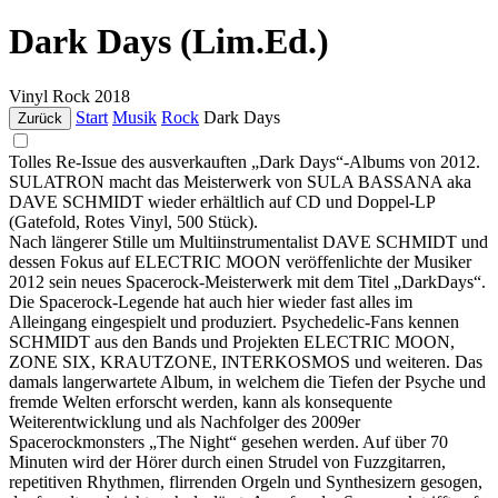
Dark Days (Lim.Ed.)
Vinyl
Rock
2018
Start
Musik
Rock
Dark Days
Zurück
Tolles Re-Issue des ausverkauften „Dark Days“-Albums von 2012.
SULATRON macht das Meisterwerk von SULA BASSANA aka
DAVE SCHMIDT wieder erhältlich auf CD und Doppel-LP
(Gatefold, Rotes Vinyl, 500 Stück).
Nach längerer Stille um Multiinstrumentalist DAVE SCHMIDT und
dessen Fokus auf ELECTRIC MOON veröffenlichte der Musiker
2012 sein neues Spacerock-Meisterwerk mit dem Titel „DarkDays“.
Die Spacerock-Legende hat auch hier wieder fast alles im
Alleingang eingespielt und produziert. Psychedelic-Fans kennen
SCHMIDT aus den Bands und Projekten ELECTRIC MOON,
ZONE SIX, KRAUTZONE, INTERKOSMOS und weiteren. Das
damals langerwartete Album, in welchem die Tiefen der Psyche und
fremde Welten erforscht werden, kann als konsequente
Weiterentwicklung und als Nachfolger des 2009er
Spacerockmonsters „The Night“ gesehen werden. Auf über 70
Minuten wird der Hörer durch einen Strudel von Fuzzgitarren,
repetitiven Rhythmen, flirrenden Orgeln und Synthesizern gesogen,