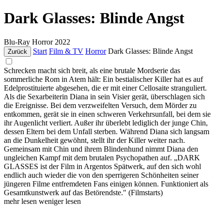
Dark Glasses: Blinde Angst
Blu-Ray
Horror
2022
Start
Film & TV
Horror
Dark Glasses: Blinde Angst
Zurück
Schrecken macht sich breit, als eine brutale Mordserie das
sommerliche Rom in Atem hält: Ein bestialischer Killer hat es auf
Edelprostituierte abgesehen, die er mit einer Cellosaite stranguliert.
Als die Sexarbeiterin Diana in sein Visier gerät, überschlagen sich
die Ereignisse. Bei dem verzweifelten Versuch, dem Mörder zu
entkommen, gerät sie in einen schweren Verkehrsunfall, bei dem sie
ihr Augenlicht verliert. Außer ihr überlebt lediglich der junge Chin,
dessen Eltern bei dem Unfall sterben. Während Diana sich langsam
an die Dunkelheit gewöhnt, stellt ihr der Killer weiter nach.
Gemeinsam mit Chin und ihrem Blindenhund nimmt Diana den
ungleichen Kampf mit dem brutalen Psychopathen auf. „DARK
GLASSES ist der Film in Argentos Spätwerk, auf den sich wohl
endlich auch wieder die von den sperrigeren Schönheiten seiner
jüngeren Filme entfremdeten Fans einigen können. Funktioniert als
Gesamtkunstwerk auf das Betörendste." (Filmstarts)
mehr lesen
weniger lesen