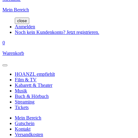
Mein Bereich
close
Anmelden
Noch kein Kundenkonto? Jetzt registrieren.
0
Warenkorb
HOANZL empfiehlt
Film & TV
Kabarett & Theater
Musik
Buch & Hörbuch
Streaming
Tickets
Mein Bereich
Gutschein
Kontakt
Versandkosten