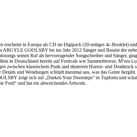
erscheint in Europa als CD im Digipack (20-seitiges 4c-Booklet) und
ARGYLE GOOLSBY bis ins Jahr 2012 Sänger und Bassist der neben 
ten Solosongs seinen Ruf als hervorragender Songschreiber und Sänger
in Deutschland bereits auf Festivals wie Summerbreeze, M‘era Lu
ogen zwischen klassischem Punk und düsterem Horror- und Deathrock 
etails und Wendungen schöpft maximal aus, was das Genre hergibt. Ly
BY zeigt sich auf „Darken Your Doorsteps“ in Topform und schafft 
he Ford“ und hat ein abweichendes Artwork.