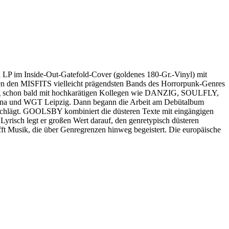
 LP im Inside-Out-Gatefold-Cover (goldenes 180-Gr.-Vinyl) mit
den MISFITS vielleicht prägendsten Bands des Horrorpunk-Genres
, ging schon bald mit hochkarätigen Kollegen wie DANZIG, SOULFLY,
na und WGT Leipzig. Dann begann die Arbeit am Debütalbum
schlägt. GOOLSBY kombiniert die düsteren Texte mit eingängigen
risch legt er großen Wert darauf, den genretypisch düsteren
Musik, die über Genregrenzen hinweg begeistert. Die europäische