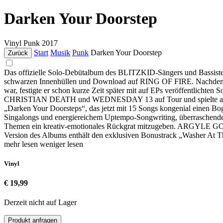
Darken Your Doorstep
Vinyl
Punk
2017
Start
Musik
Punk
Darken Your Doorstep
Zurück
Das offizielle Solo-Debütalbum des BLITZKID-Sängers und Bassisten 
schwarzen Innenhüllen und Download auf RING OF FIRE. Nachdem 
war, festigte er schon kurze Zeit später mit auf EPs veröffentlich
CHRISTIAN DEATH und WEDNESDAY 13 auf Tour und spielte allein 
„Darken Your Doorsteps“, das jetzt mit 15 Songs kongenial einen B
Singalongs und energiereichem Uptempo-Songwriting, überraschende D
Themen ein kreativ-emotionales Rückgrat mitzugeben. ARGYLE GOOLS
Version des Albums enthält den exklusiven Bonustrack „Washer At T
mehr lesen
weniger lesen
Vinyl
€ 19,99
Derzeit nicht auf Lager
Produkt anfragen