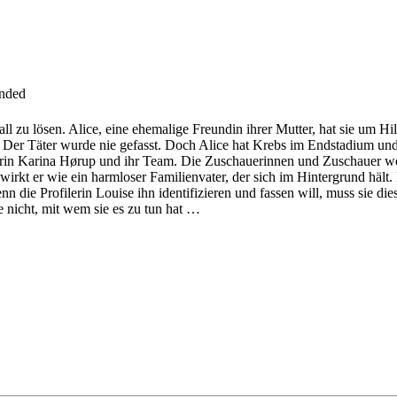
inded
Fall zu lösen. Alice, eine ehemalige Freundin ihrer Mutter, hat sie um
Der Täter wurde nie gefasst. Doch Alice hat Krebs im Endstadium und 
eiterin Karina Hørup und ihr Team. Die Zuschauerinnen und Zuschauer w
wirkt er wie ein harmloser Familienvater, der sich im Hintergrund hält
nn die Profilerin Louise ihn identifizieren und fassen will, muss sie di
e nicht, mit wem sie es zu tun hat …