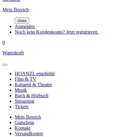
Mein Bereich
close
Anmelden
Noch kein Kundenkonto? Jetzt registrieren.
0
Warenkorb
HOANZL empfiehlt
Film & TV
Kabarett & Theater
Musik
Buch & Hörbuch
Streaming
Tickets
Mein Bereich
Gutschein
Kontakt
Versandkosten