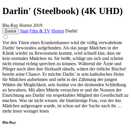
Darlin' (Steelbook) (4K UHD)
Blu-Ray
Horror
2019
Start
Film & TV
Horror
Darlin'
Zurück
Vor den Türen eines Krankenhauses wird die völlig verwahrloste
Darlin’ bewusstlos aufgefunden. Als das junge Mädchen in der
Klinik wieder zu Bewusstsein kommt, wird schnell klar, dass sie
kein normales Mädchen ist. Sie beißt, schlägt um sich und scheint
nicht einmal richtig sprechen zu können. Während die Ärzte und
Pfleger noch über ihre Herkunft rätseln, wittert der örtliche Bischof
bereits seine Chance. Er möchte Darlin’ in sein katholisches Heim
für Mädchen aufnehmen und sieht in der Zähmung der jungen
Wilden die Möglichkeit, sein Institut vor der drohenden Schließung
zu bewahren. Mit allen Mitteln versuchen er und die Nonnen der
Einrichtung aus Darlin' ein respektables Mitglied der Gesellschaft zu
machen. Was sie nicht wissen: die blutrünstige Frau, von der das
Mädchen aufgezogen wurde, ist schon auf der Suche nach ihr …
mehr lesen
weniger lesen
Blu-Ray