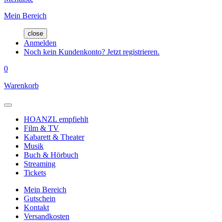
Mein Bereich
close
Anmelden
Noch kein Kundenkonto? Jetzt registrieren.
0
Warenkorb
HOANZL empfiehlt
Film & TV
Kabarett & Theater
Musik
Buch & Hörbuch
Streaming
Tickets
Mein Bereich
Gutschein
Kontakt
Versandkosten