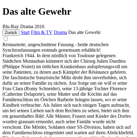
Das alte Gewehr
Blu-Ray
Drama
2016
Start
Film & TV
Drama
Das alte Gewehr
Zurück
Restaurierte, ungeschnittene Fassung - beide deutschen
Synchronfassungen erstmals gemeinsam erhältlich!
Frankreich 1944. In dem nördlich von Toulouse gelegenen
Städtchen Montauban kümmert sich der Chirurg Julien Dandieu
(Philippe Noiret) im örtlichen Krankenhaus aufopferungsvoll um
seine Patienten, zu denen auch Kämpfer der Résistance gehören.
Die faschistische französische Miliz droht ihm unverhohlen, sich
dafür an seiner Familie zu rächen. Aus Sorge um sie will er seine
Frau Clara (Romy Schneider), seine 13-jährige Tochter Florence
(Catherine Delaporte), seine Mutter und die Köchin auf das
Familienschloss im Örtchen Barberie bringen lassen, wo er seine
Kindheit verbrachte. Als Julien sich nach einigen Tagen aufmacht,
um bei seinen Lieben nach dem Rechten zu sehen, bietet sich ihm
ein grauenhaftes Bild: Alle Männer, Frauen und Kinder des Dorfes
wurden grausam ermordet, auch seine Familie wurde nicht
verschont. Die Mörder, Soldaten einer SS-Division, haben sich auf
dem Familienschloss eingenistet und warten auf ihren Abrückbefehl.