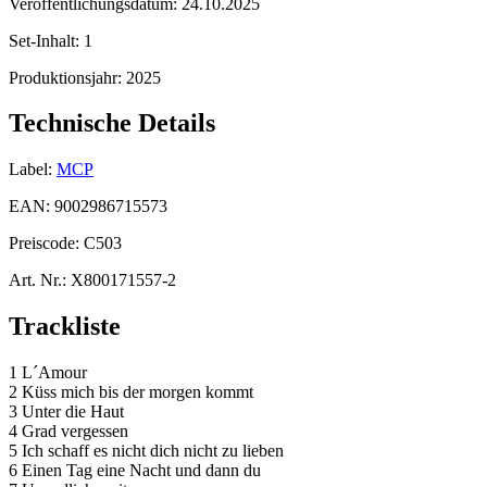
Veröffentlichungsdatum:
24.10.2025
Set-Inhalt:
1
Produktionsjahr:
2025
Technische Details
Label:
MCP
EAN:
9002986715573
Preiscode:
C503
Art. Nr.:
X800171557-2
Trackliste
1 L´Amour
2 Küss mich bis der morgen kommt
3 Unter die Haut
4 Grad vergessen
5 Ich schaff es nicht dich nicht zu lieben
6 Einen Tag eine Nacht und dann du