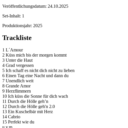
Veröffentlichungsdatum:
24.10.2025
Set-Inhalt:
1
Produktionsjahr:
2025
Trackliste
1 L´Amour
2 Küss mich bis der morgen kommt
3 Unter die Haut
4 Grad vergessen
5 Ich schaff es nicht dich nicht zu lieben
6 Einen Tag eine Nacht und dann du
7 Unendlich weit
8 Grande Amor
9 Herzflimmern
10 Ich küss die Sonne für dich wach
11 Durch die Hölle geh’n
12 Durch die Hölle geh'n 2.0
13 Ein Kuschelbär mit Herz
14 Cabrio
15 Perfekt wie du
u.v.m.