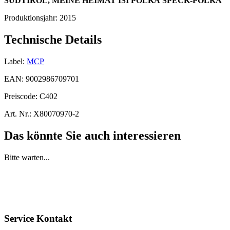
SÜDTIROL, MEINE HEIMAT
ISI POLKA
SPECK-POLKA
Produktionsjahr:
2015
Technische Details
Label:
MCP
EAN:
9002986709701
Preiscode:
C402
Art. Nr.:
X80070970-2
Das könnte Sie auch interessieren
Bitte warten...
Service Kontakt