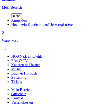
Mein Bereich
close
Anmelden
Noch kein Kundenkonto? Jetzt registrieren.
0
Warenkorb
HOANZL empfiehlt
Film & TV
Kabarett & Theater
Musik
Buch & Hörbuch
Streaming
Tickets
Mein Bereich
Gutschein
Kontakt
Versandkosten