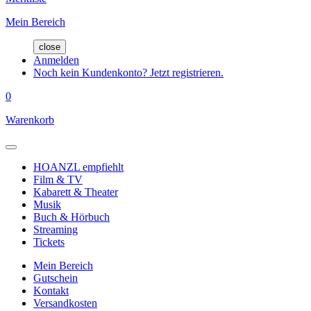
Mein Bereich
close
Anmelden
Noch kein Kundenkonto? Jetzt registrieren.
0
Warenkorb
HOANZL empfiehlt
Film & TV
Kabarett & Theater
Musik
Buch & Hörbuch
Streaming
Tickets
Mein Bereich
Gutschein
Kontakt
Versandkosten