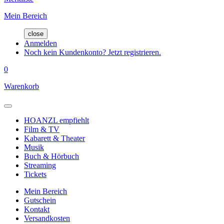
Mein Bereich
close
Anmelden
Noch kein Kundenkonto? Jetzt registrieren.
0
Warenkorb
HOANZL empfiehlt
Film & TV
Kabarett & Theater
Musik
Buch & Hörbuch
Streaming
Tickets
Mein Bereich
Gutschein
Kontakt
Versandkosten