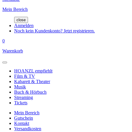
Mein Bereich
close
Anmelden
Noch kein Kundenkonto? Jetzt registrieren.
0
Warenkorb
HOANZL empfiehlt
Film & TV
Kabarett & Theater
Musik
Buch & Hörbuch
Streaming
Tickets
Mein Bereich
Gutschein
Kontakt
Versandkosten