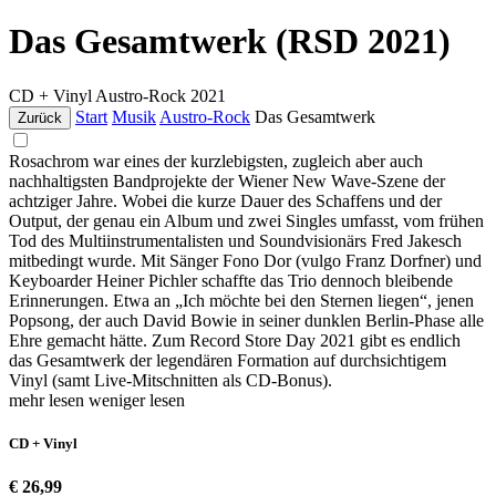
Das Gesamtwerk (RSD 2021)
CD + Vinyl
Austro-Rock
2021
Start
Musik
Austro-Rock
Das Gesamtwerk
Zurück
Rosachrom war eines der kurzlebigsten, zugleich aber auch
nachhaltigsten Bandprojekte der Wiener New Wave-Szene der
achtziger Jahre. Wobei die kurze Dauer des Schaffens und der
Output, der genau ein Album und zwei Singles umfasst, vom frühen
Tod des Multiinstrumentalisten und Soundvisionärs Fred Jakesch
mitbedingt wurde. Mit Sänger Fono Dor (vulgo Franz Dorfner) und
Keyboarder Heiner Pichler schaffte das Trio dennoch bleibende
Erinnerungen. Etwa an „Ich möchte bei den Sternen liegen“, jenen
Popsong, der auch David Bowie in seiner dunklen Berlin-Phase alle
Ehre gemacht hätte. Zum Record Store Day 2021 gibt es endlich
das Gesamtwerk der legendären Formation auf durchsichtigem
Vinyl (samt Live-Mitschnitten als CD-Bonus).
mehr lesen
weniger lesen
CD + Vinyl
€ 26,99