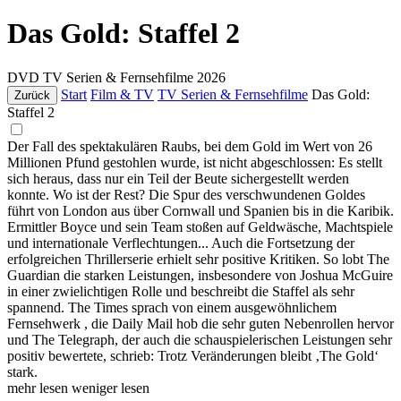
Das Gold: Staffel 2
DVD
TV Serien & Fernsehfilme
2026
Start
Film & TV
TV Serien & Fernsehfilme
Das Gold:
Zurück
Staffel 2
Der Fall des spektakulären Raubs, bei dem Gold im Wert von 26
Millionen Pfund gestohlen wurde, ist nicht abgeschlossen: Es stellt
sich heraus, dass nur ein Teil der Beute sichergestellt werden
konnte. Wo ist der Rest? Die Spur des verschwundenen Goldes
führt von London aus über Cornwall und Spanien bis in die Karibik.
Ermittler Boyce und sein Team stoßen auf Geldwäsche, Machtspiele
und internationale Verflechtungen... Auch die Fortsetzung der
erfolgreichen Thrillerserie erhielt sehr positive Kritiken. So lobt The
Guardian die starken Leistungen, insbesondere von Joshua McGuire
in einer zwielichtigen Rolle und beschreibt die Staffel als sehr
spannend. The Times sprach von einem ausgewöhnlichem
Fernsehwerk , die Daily Mail hob die sehr guten Nebenrollen hervor
und The Telegraph, der auch die schauspielerischen Leistungen sehr
positiv bewertete, schrieb: Trotz Veränderungen bleibt ‚The Gold‘
stark.
mehr lesen
weniger lesen