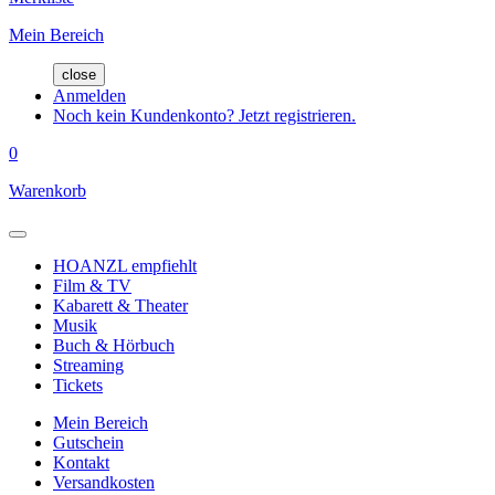
Mein Bereich
close
Anmelden
Noch kein Kundenkonto? Jetzt registrieren.
0
Warenkorb
HOANZL empfiehlt
Film & TV
Kabarett & Theater
Musik
Buch & Hörbuch
Streaming
Tickets
Mein Bereich
Gutschein
Kontakt
Versandkosten