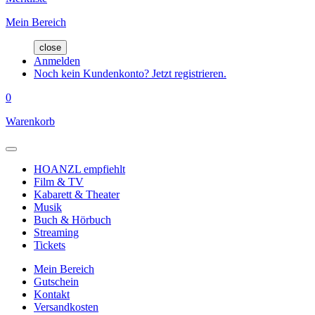
Mein Bereich
close
Anmelden
Noch kein Kundenkonto? Jetzt registrieren.
0
Warenkorb
HOANZL empfiehlt
Film & TV
Kabarett & Theater
Musik
Buch & Hörbuch
Streaming
Tickets
Mein Bereich
Gutschein
Kontakt
Versandkosten