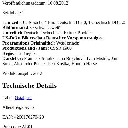
Veröffentlichungsdatum:
10.08.2012
Set-Inhalt:
1
Laufzeit:
102 Sprache / Ton: Deutsch DD 2.0, Tschechisch DD 2.0
Bildformat:
4:3 / schwarz-weiß
Untertitel:
Deutsch, Tschechisch Extras: Booklet
US-Doku
Bilderschau
Deutscher Vorspann
ostalgica
Programtipps
Originaltitel:
Vyssí princip
Produktionsland / Jahr:
CSSR 1960
Regie:
Jirí Krejcík
Darsteller:
Frantisek Smolík, Jana Brejchová, Ivan Mistrík, Jan
Smíd, Alexander Postler, Petr Kostka, Hannjo Hasse
Produktionsjahr:
2012
Technische Details
Label:
Ostalgica
Altersfreigabe:
12
EAN:
4260170270429
Preiscode:
AL01