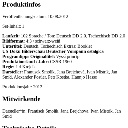
Produktinfos
Veröffentlichungsdatum:
10.08.2012
Set-Inhalt:
1
Laufzeit:
102 Sprache / Ton: Deutsch DD 2.0, Tschechisch DD 2.0
Bildformat:
4:3 / schwarz-weiß
Untertitel:
Deutsch, Tschechisch Extras: Booklet
US-Doku
Bilderschau
Deutscher Vorspann
ostalgica
Programtipps
Originaltitel:
Vyssí princip
Produktionsland / Jahr:
CSSR 1960
Regie:
Jirí Krejcík
Darsteller:
Frantisek Smolík, Jana Brejchová, Ivan Mistrík, Jan
Smíd, Alexander Postler, Petr Kostka, Hannjo Hasse
Produktionsjahr:
2012
Mitwirkende
Darsteller*in:
Frantisek Smolik, Jana Brejchova, Ivan Mistrik, Jan
Smid