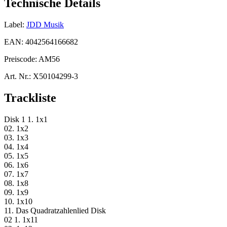
Technische Details
Label:
JDD Musik
EAN:
4042564166682
Preiscode:
AM56
Art. Nr.:
X50104299-3
Trackliste
Disk 1 1. 1x1
02. 1x2
03. 1x3
04. 1x4
05. 1x5
06. 1x6
07. 1x7
08. 1x8
09. 1x9
10. 1x10
11. Das Quadratzahlenlied Disk
02 1. 1x11