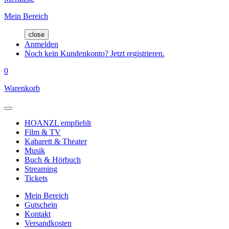
Mein Bereich
close
Anmelden
Noch kein Kundenkonto? Jetzt registrieren.
0
Warenkorb
HOANZL empfiehlt
Film & TV
Kabarett & Theater
Musik
Buch & Hörbuch
Streaming
Tickets
Mein Bereich
Gutschein
Kontakt
Versandkosten