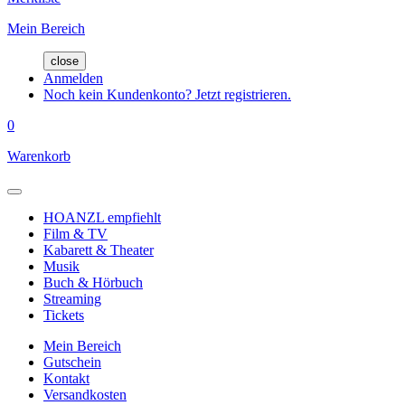
Mein Bereich
close
Anmelden
Noch kein Kundenkonto? Jetzt registrieren.
0
Warenkorb
HOANZL empfiehlt
Film & TV
Kabarett & Theater
Musik
Buch & Hörbuch
Streaming
Tickets
Mein Bereich
Gutschein
Kontakt
Versandkosten