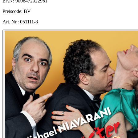
EAN:
9006472022961
Preiscode:
BV
Art. Nr.:
051111-8