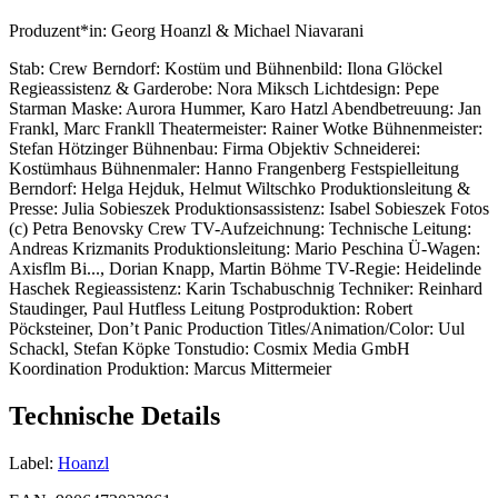
Produzent*in:
Georg Hoanzl & Michael Niavarani
Stab:
Crew Berndorf: Kostüm und Bühnenbild: Ilona Glöckel
Regieassistenz & Garderobe: Nora Miksch Lichtdesign: Pepe
Starman Maske: Aurora Hummer, Karo Hatzl Abendbetreuung: Jan
Frankl, Marc Frankll Theatermeister: Rainer Wotke Bühnenmeister:
Stefan Hötzinger Bühnenbau: Firma Objektiv Schneiderei:
Kostümhaus Bühnenmaler: Hanno Frangenberg Festspielleitung
Berndorf: Helga Hejduk, Helmut Wiltschko Produktionsleitung &
Presse: Julia Sobieszek Produktionsassistenz: Isabel Sobieszek Fotos
(c) Petra Benovsky Crew TV-Aufzeichnung: Technische Leitung:
Andreas Krizmanits Produktionsleitung: Mario Peschina Ü-Wagen:
Axisflm Bi..., Dorian Knapp, Martin Böhme TV-Regie: Heidelinde
Haschek Regieassistenz: Karin Tschabuschnig Techniker: Reinhard
Staudinger, Paul Hutfless Leitung Postproduktion: Robert
Pöcksteiner, Don’t Panic Production Titles/Animation/Color: Uul
Schackl, Stefan Köpke Tonstudio: Cosmix Media GmbH
Koordination Produktion: Marcus Mittermeier
Technische Details
Label:
Hoanzl