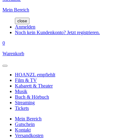
Mein Bereich
close
Anmelden
Noch kein Kundenkonto? Jetzt registrieren.
0
Warenkorb
HOANZL empfiehlt
Film & TV
Kabarett & Theater
Musik
Buch & Hörbuch
Streaming
Tickets
Mein Bereich
Gutschein
Kontakt
Versandkosten