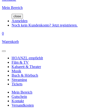
Mein Bereich
close
Anmelden
Noch kein Kundenkonto? Jetzt registrieren.
0
Warenkorb
HOANZL empfiehlt
Film & TV
Kabarett & Theater
Musik
Buch & Hörbuch
Streaming
Tickets
Mein Bereich
Gutschein
Kontakt
Versandkosten