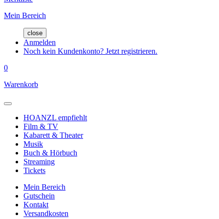
Mein Bereich
close
Anmelden
Noch kein Kundenkonto? Jetzt registrieren.
0
Warenkorb
HOANZL empfiehlt
Film & TV
Kabarett & Theater
Musik
Buch & Hörbuch
Streaming
Tickets
Mein Bereich
Gutschein
Kontakt
Versandkosten