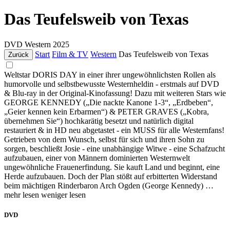
Das Teufelsweib von Texas
DVD
Western
2025
Start
Film & TV
Western
Das Teufelsweib von Texas
Zurück
Weltstar DORIS DAY in einer ihrer ungewöhnlichsten Rollen als
humorvolle und selbstbewusste Westernheldin - erstmals auf DVD
& Blu-ray in der Original-Kinofassung! Dazu mit weiteren Stars wie
GEORGE KENNEDY („Die nackte Kanone 1-3“, „Erdbeben“,
„Geier kennen kein Erbarmen“) & PETER GRAVES („Kobra,
übernehmen Sie“) hochkarätig besetzt und natürlich digital
restauriert & in HD neu abgetastet - ein MUSS für alle Westernfans!
Getrieben von dem Wunsch, selbst für sich und ihren Sohn zu
sorgen, beschließt Josie - eine unabhängige Witwe - eine Schafzucht
aufzubauen, einer von Männern dominierten Westernwelt
ungewöhnliche Frauenerfindung. Sie kauft Land und beginnt, eine
Herde aufzubauen. Doch der Plan stößt auf erbitterten Widerstand
beim mächtigen Rinderbaron Arch Ogden (George Kennedy) …
mehr lesen
weniger lesen
DVD