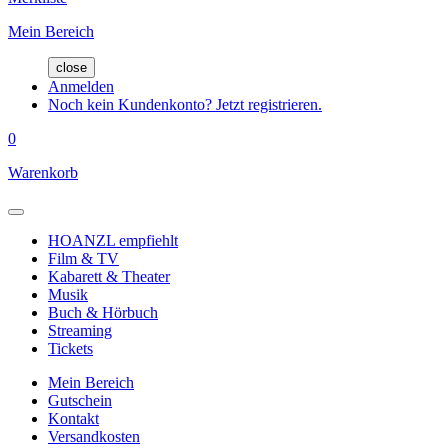
Mein Bereich
close
Anmelden
Noch kein Kundenkonto? Jetzt registrieren.
0
Warenkorb
HOANZL empfiehlt
Film & TV
Kabarett & Theater
Musik
Buch & Hörbuch
Streaming
Tickets
Mein Bereich
Gutschein
Kontakt
Versandkosten