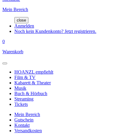
Mein Bereich
close
Anmelden
Noch kein Kundenkonto? Jetzt registrieren.
0
Warenkorb
HOANZL empfiehlt
Film & TV
Kabarett & Theater
Musik
Buch & Hörbuch
Streaming
Tickets
Mein Bereich
Gutschein
Kontakt
Versandkosten