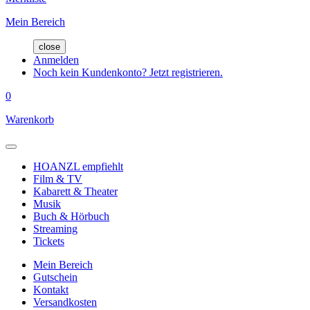
Mein Bereich
close
Anmelden
Noch kein Kundenkonto? Jetzt registrieren.
0
Warenkorb
HOANZL empfiehlt
Film & TV
Kabarett & Theater
Musik
Buch & Hörbuch
Streaming
Tickets
Mein Bereich
Gutschein
Kontakt
Versandkosten