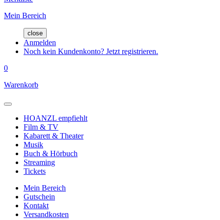
Mein Bereich
close
Anmelden
Noch kein Kundenkonto? Jetzt registrieren.
0
Warenkorb
HOANZL empfiehlt
Film & TV
Kabarett & Theater
Musik
Buch & Hörbuch
Streaming
Tickets
Mein Bereich
Gutschein
Kontakt
Versandkosten