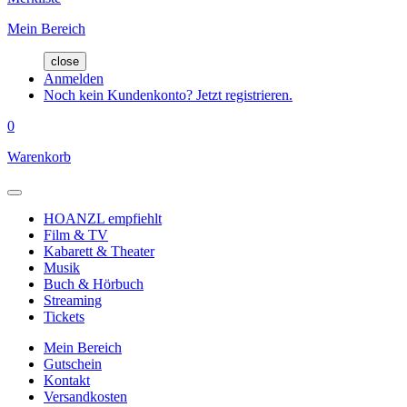
Mein Bereich
close
Anmelden
Noch kein Kundenkonto? Jetzt registrieren.
0
Warenkorb
HOANZL empfiehlt
Film & TV
Kabarett & Theater
Musik
Buch & Hörbuch
Streaming
Tickets
Mein Bereich
Gutschein
Kontakt
Versandkosten