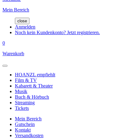
Mein Bereich
close
Anmelden
Noch kein Kundenkonto? Jetzt registrieren.
0
Warenkorb
HOANZL empfiehlt
Film & TV
Kabarett & Theater
Musik
Buch & Hörbuch
Streaming
Tickets
Mein Bereich
Gutschein
Kontakt
Versandkosten