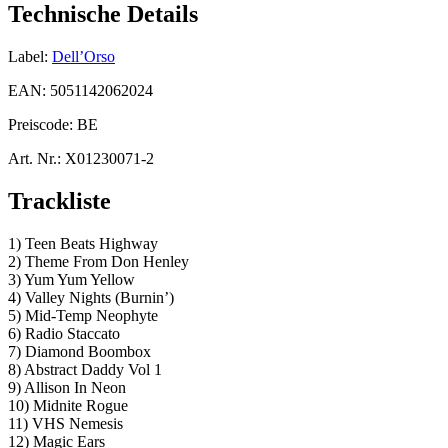
Technische Details
Label:
Dell’Orso
EAN:
5051142062024
Preiscode:
BE
Art. Nr.:
X01230071-2
Trackliste
1) Teen Beats Highway
2) Theme From Don Henley
3) Yum Yum Yellow
4) Valley Nights (Burnin’)
5) Mid-Temp Neophyte
6) Radio Staccato
7) Diamond Boombox
8) Abstract Daddy Vol 1
9) Allison In Neon
10) Midnite Rogue
11) VHS Nemesis
12) Magic Ears