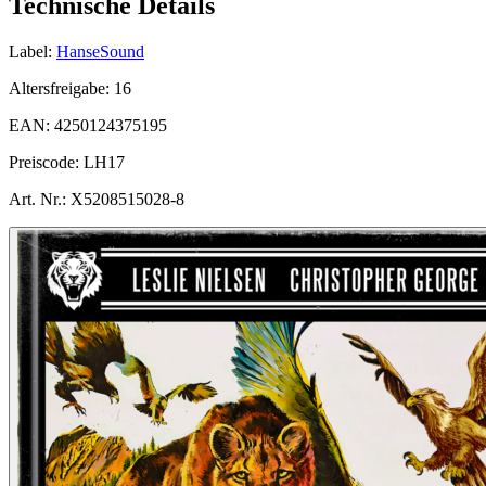
Technische Details
Label:
HanseSound
Altersfreigabe:
16
EAN:
4250124375195
Preiscode:
LH17
Art. Nr.:
X5208515028-8