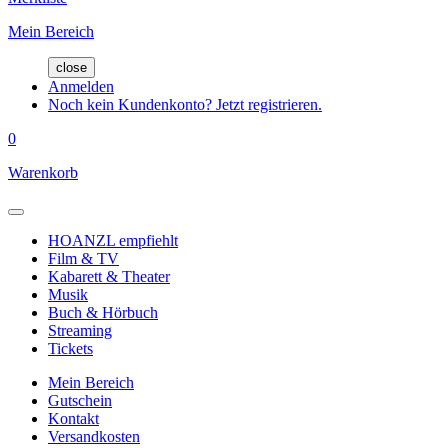
Mein Bereich
close
Anmelden
Noch kein Kundenkonto? Jetzt registrieren.
0
Warenkorb
HOANZL empfiehlt
Film & TV
Kabarett & Theater
Musik
Buch & Hörbuch
Streaming
Tickets
Mein Bereich
Gutschein
Kontakt
Versandkosten