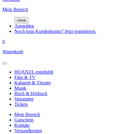
Mein Bereich
close
Anmelden
Noch kein Kundenkonto? Jetzt registrieren.
0
Warenkorb
HOANZL empfiehlt
Film & TV
Kabarett & Theater
Musik
Buch & Hörbuch
Streaming
Tickets
Mein Bereich
Gutschein
Kontakt
Versandkosten