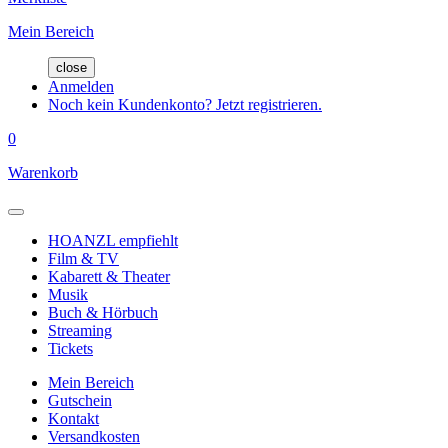
Mein Bereich
close
Anmelden
Noch kein Kundenkonto? Jetzt registrieren.
0
Warenkorb
HOANZL empfiehlt
Film & TV
Kabarett & Theater
Musik
Buch & Hörbuch
Streaming
Tickets
Mein Bereich
Gutschein
Kontakt
Versandkosten