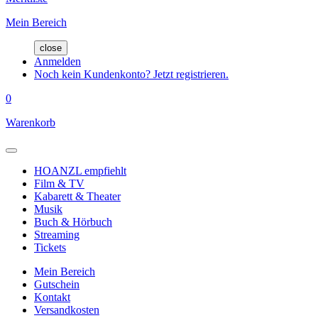
Mein Bereich
close
Anmelden
Noch kein Kundenkonto? Jetzt registrieren.
0
Warenkorb
HOANZL empfiehlt
Film & TV
Kabarett & Theater
Musik
Buch & Hörbuch
Streaming
Tickets
Mein Bereich
Gutschein
Kontakt
Versandkosten